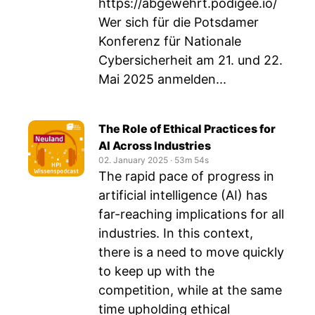
https://abgewehrt.podigee.io/
Wer sich für die Potsdamer
Konferenz für Nationale
Cybersicherheit am 21. und 22.
Mai 2025 anmelden...
The Role of Ethical Practices for
AI Across Industries
02. January 2025
‧
53m 54s
The rapid pace of progress in
artificial intelligence (AI) has
far-reaching implications for all
industries. In this context,
there is a need to move quickly
to keep up with the
competition, while at the same
time upholding ethical