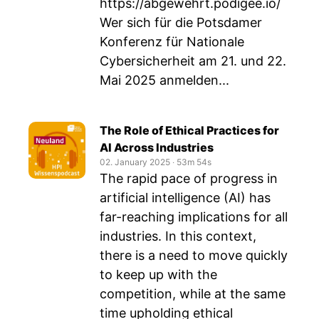
https://abgewehrt.podigee.io/
Wer sich für die Potsdamer
Konferenz für Nationale
Cybersicherheit am 21. und 22.
Mai 2025 anmelden...
The Role of Ethical Practices for
AI Across Industries
02. January 2025
‧
53m 54s
The rapid pace of progress in
artificial intelligence (AI) has
far-reaching implications for all
industries. In this context,
there is a need to move quickly
to keep up with the
competition, while at the same
time upholding ethical