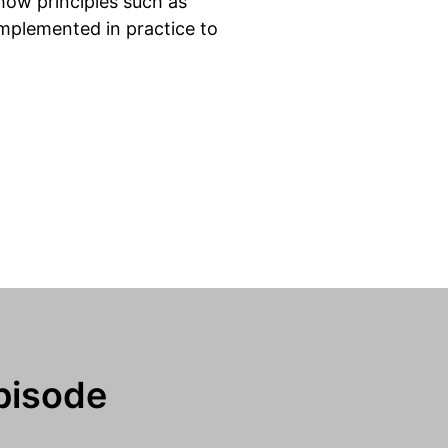
how principles such as
implemented in practice to
pisode