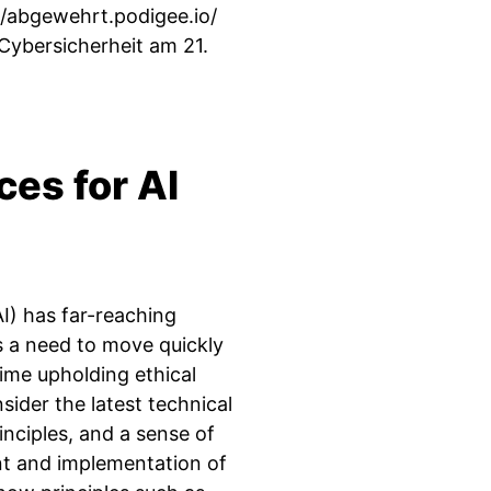
//abgewehrt.podigee.io/
Cybersicherheit am 21.
ces for AI
AI) has far-reaching
 is a need to move quickly
ime upholding ethical
sider the latest technical
inciples, and a sense of
nt and implementation of