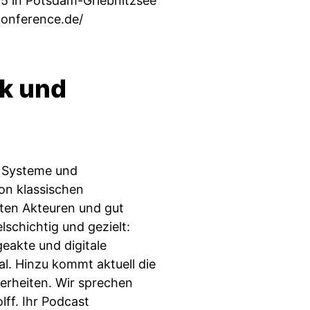
25 in Potsdam-Griebnitzsee
conference.de/
ik und
e Systeme und
von klassischen
kten Akteuren und gut
elschichtig und gezielt:
eakte und digitale
eal. Hinzu kommt aktuell die
erheiten. Wir sprechen
lff. Ihr Podcast