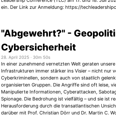
Leadership Conference (TLC) am 17. und 18. Juli 20
ein. Der Link zur Anmeldung:
https://techleadership
"Abgewehrt?" - Geopolit
Cybersicherheit
28. April 2025
‧
30m 50s
In einer zunehmend vernetzten Welt geraten unser
Infrastrukturen immer stärker ins Visier – nicht nur 
Cyberkriminellen, sondern auch von staatlich gelen
organisierten Gruppen. Die Angriffe sind oft leise, vi
Manipulierte Informationen, Cyberattacken, Sabotag
Spionage. Die Bedrohung ist vielfältig – und sie ist r
Herausforderung durch die transatlantischen Unsich
darüber mit Prof. Christian Dörr und Dr. Martin C. Wo