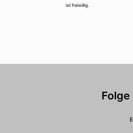
ist freiwillig.
Folge
E